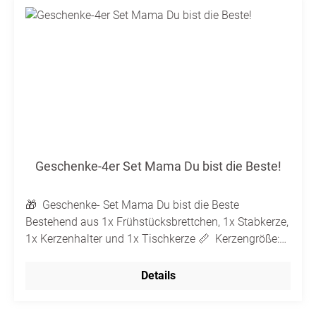
Geschenke-4er Set Mama Du bist die Beste!
🎁 Geschenke- Set Mama Du bist die Beste
Bestehend aus 1x Frühstücksbrettchen, 1x Stabkerze,
1x Kerzenhalter und 1x Tischkerze 📏 Kerzengröße:
20x2cm 🕯️ Brenndauer: ca. 10 Stunden 👍🏼 Passend
für alle gängigen Stabkerzen-Halter 🔏 Kerze ist nicht
Details
individualisierbar Ohne Deko.