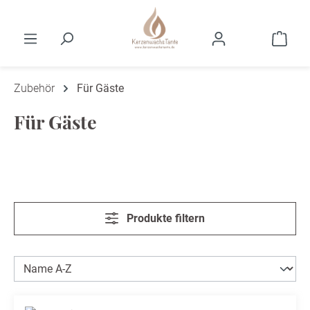
Zum Hauptinhalt springen
Ware
Zubehör
Für Gäste
Für Gäste
Produkte filtern