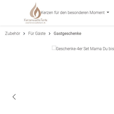
 Hauptinhalt springen
Zur Suche springen
Zur Hauptnavigation springen
Kerzen für den besonderen Moment
Zubehör
Für Gäste
Gastgeschenke
Bildergalerie überspringen