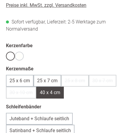
Preise inkl. MwSt. zzgl. Versandkosten
Sofort verfügbar, Lieferzeit: 2-5 Werktage zum
Normalversand
auswählen
Kerzenfarbe
Weiß
warmweiß /ivory
(Diese Option ist zurzeit nicht verfügbar.)
auswählen
Kerzenmaße
25 x 6 cm
25 x 7 cm
25 x 8 cm
30 x 7 cm
(Diese Option ist zurzeit nicht v
(Diese Option ist
30 x 10 cm
40 x 4 cm
(Diese Option ist zurzeit nicht verfügbar.)
auswählen
Schleifenbänder
Juteband + Schlaufe seitlich
Satinband + Schlaufe seitlich