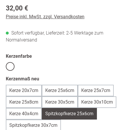
Regulärer Preis:
32,00 €
Preise inkl. MwSt. zzgl. Versandkosten
Sofort verfügbar, Lieferzeit: 2-5 Werktage zum
Normalversand
auswählen
Kerzenfarbe
Weiß
auswählen
Kerzenmaß neu
Kerze 20x7cm
Kerze 25x6cm
Kerze 25x7cm
Kerze 25x8cm
Kerze 30x5cm
Kerze 30x10cm
Kerze 40x4cm
Spitzkopfkerze 25x6cm
Spitzkopfkerze 30x7cm