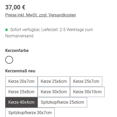
Regulärer Preis:
37,00 €
Preise inkl. MwSt. zzgl. Versandkosten
Sofort verfügbar, Lieferzeit: 2-5 Werktage zum
Normalversand
auswählen
Kerzenfarbe
Weiß
auswählen
Kerzenmaß neu
Kerze 20x7cm
Kerze 25x6cm
Kerze 25x7cm
Kerze 25x8cm
Kerze 30x5cm
Kerze 30x10cm
Kerze 40x4cm
Spitzkopfkerze 25x6cm
Spitzkopfkerze 30x7cm