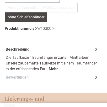
Vintage Spitzenband + Schlaufe seitlich
(Diese Option ist zurzeit nicht verfügbar.)
ohne Schleifenbänder
Produktnummer:
SW10300.20
Beschreibung
Die Taufkerze "Traumfänger in zarten Mintfarben"
Unsere zauberhafte Taufkerze mit einem Traumfänger
in der erfrischenden Far…
Mehr
Bewertungen
Lieferungs- und
Zahlungsmöglichkeiten