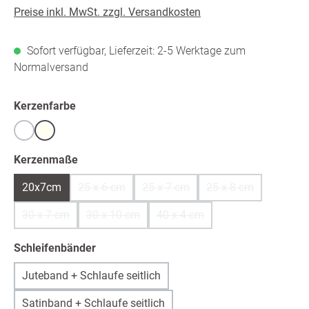
Preise inkl. MwSt. zzgl. Versandkosten
Sofort verfügbar, Lieferzeit: 2-5 Werktage zum
Normalversand
auswählen
Kerzenfarbe
Weiß
warmweiß /ivory
auswählen
Kerzenmaße
20x7cm
25 x 6 cm
25 x 7 cm
25 x 8 cm
(Diese Option ist zurzeit nicht verfügbar.)
(Diese Option ist zurzeit nicht ver
(Diese Option ist z
30 x 7 cm
30 x 10 cm
40 x 4 cm
(Diese Option ist zurzeit nicht verfügbar.)
(Diese Option ist zurzeit nicht verfügbar.)
(Diese Option ist zurzeit nicht 
auswählen
Schleifenbänder
Juteband + Schlaufe seitlich
Satinband + Schlaufe seitlich