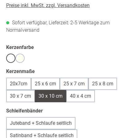
Preise inkl. MwSt. zzgl. Versandkosten
Sofort verfügbar, Lieferzeit: 2-5 Werktage zum
Normalversand
auswählen
Kerzenfarbe
Weiß
warmweiß /ivory
auswählen
Kerzenmaße
20x7cm
25 x 6 cm
25 x 7 cm
25 x 8 cm
30 x 7 cm
30 x 10 cm
40 x 4 cm
auswählen
Schleifenbänder
Juteband + Schlaufe seitlich
Satinband + Schlaufe seitlich