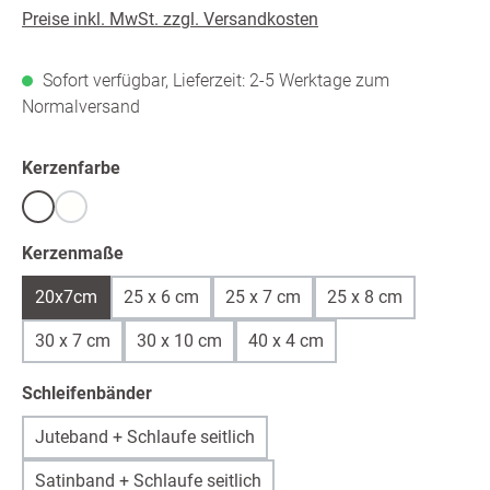
Preise inkl. MwSt. zzgl. Versandkosten
Sofort verfügbar, Lieferzeit: 2-5 Werktage zum
Normalversand
auswählen
Kerzenfarbe
Weiß
warmweiß /ivory
(Diese Option ist zurzeit nicht verfügbar.)
auswählen
Kerzenmaße
20x7cm
25 x 6 cm
25 x 7 cm
25 x 8 cm
30 x 7 cm
30 x 10 cm
40 x 4 cm
auswählen
Schleifenbänder
Juteband + Schlaufe seitlich
Satinband + Schlaufe seitlich