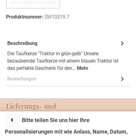
ohne Schleifenbänder
(Diese Option ist zurzeit nicht verfügbar.)
Produktnummer:
SW10319.7
Beschreibung
Die Taufkerze "Traktor in grün-gelb" Unsere
bezaubernde Taufkerze mit einem blauen Traktor ist
das perfekte Geschenk für den…
Mehr
Bewertungen
Lieferungs- und
Zahlungsmöglichkeiten
Bitte teilen Sie uns hier Ihre
Service-Hotline
Personalisierungen mit wie Anlass, Name, Datum,
Text