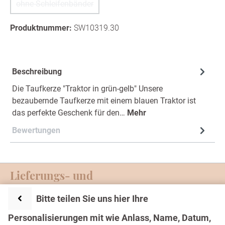
ohne Schleifenbänder
(Diese Option ist zurzeit nicht verfügbar.)
Produktnummer:
SW10319.30
Beschreibung
Die Taufkerze "Traktor in grün-gelb" Unsere
bezaubernde Taufkerze mit einem blauen Traktor ist
das perfekte Geschenk für den…
Mehr
Bewertungen
Lieferungs- und
Zahlungsmöglichkeiten
Bitte teilen Sie uns hier Ihre
Service-Hotline
Personalisierungen mit wie Anlass, Name, Datum,
Text