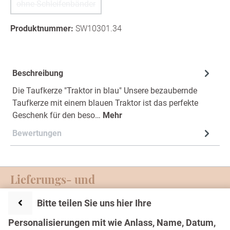
ohne Schleifenbänder
(Diese Option ist zurzeit nicht verfügbar.)
Produktnummer:
SW10301.34
Beschreibung
Die Taufkerze "Traktor in blau" Unsere bezaubernde
Taufkerze mit einem blauen Traktor ist das perfekte
Geschenk für den beso…
Mehr
Bewertungen
Lieferungs- und
Zahlungsmöglichkeiten
Bitte teilen Sie uns hier Ihre
Service-Hotline
Personalisierungen mit wie Anlass, Name, Datum,
Text