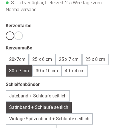
Sofort verfügbar, Lieferzeit: 2-5 Werktage zum
Normalversand
auswählen
Kerzenfarbe
Weiß
warmweiß /ivory
(Diese Option ist zurzeit nicht verfügbar.)
auswählen
Kerzenmaße
20x7cm
25 x 6 cm
25 x 7 cm
25 x 8 cm
30 x 7 cm
30 x 10 cm
40 x 4 cm
auswählen
Schleifenbänder
Juteband + Schlaufe seitlich
Satinband + Schlaufe seitlich
Vintage Spitzenband + Schlaufe seitlich