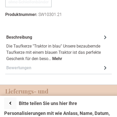
ohne Schleifenbänder
(Diese Option ist zurzeit nicht verfügbar.)
Produktnummer:
SW10301.21
Beschreibung
Die Taufkerze "Traktor in blau" Unsere bezaubernde
Taufkerze mit einem blauen Traktor ist das perfekte
Geschenk für den beso…
Mehr
Bewertungen
Lieferungs- und
Zahlungsmöglichkeiten
Bitte teilen Sie uns hier Ihre
Service-Hotline
Personalisierungen mit wie Anlass, Name, Datum,
Text