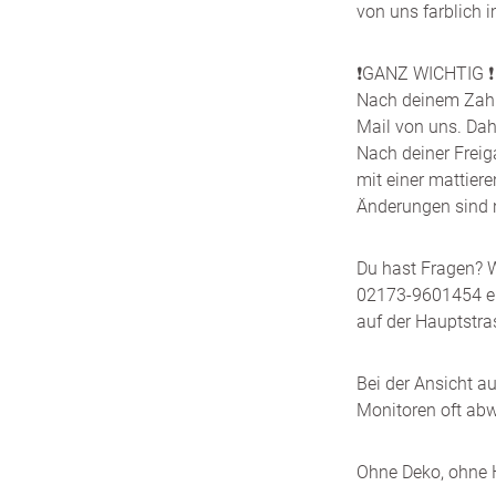
von uns farblich 
❗️GANZ WICHTIG ❗️
Nach deinem Zahlu
Mail von uns. Dah
Nach deiner Freig
mit einer mattie
Änderungen sind 
Du hast Fragen? W
02173-9601454 err
auf der Hauptstra
Bei der Ansicht a
Monitoren oft abw
Ohne Deko, ohne H