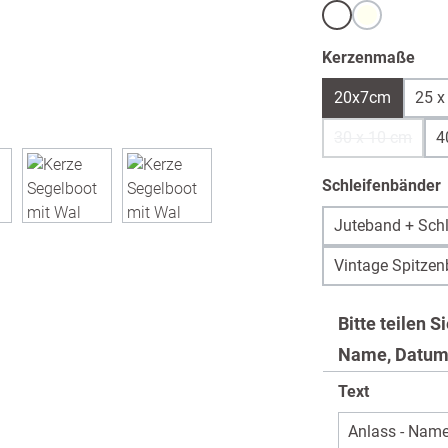
Weiß
warmweiß /
aus
Kerzenmaße
20x7cm
25 x
30 x 10 cm
4
(Diese Option
Schleifenbänder
Juteband + Schl
Vintage Spitzen
Bitte teilen S
Name, Datum
Text