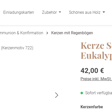
Einladungskarten
Zubehör
Schönes aus Holz
ommunion & Konfirmation
Kerzen mit Regenbögen
Kerze S
Eukalyp
Regulärer Preis:
42,00 €
Preise inkl. MwSt
Sofort verfügba
ausw
Kerzenfarbe