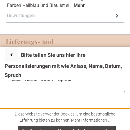
Farben Hellblau und Blau ist ei…
Mehr
Bewertungen
Lieferungs- und
Zahlungsmöglichkeiten
Bitte teilen Sie uns hier Ihre
Service-Hotline
Personalisierungen mit wie Anlass, Name, Datum,
Text
Spruch
Impressum und Datenschutz
* Alle Preise inkl. gesetzl. Mehrwertsteuer zzgl.
Versandkosten
und ggf. Nachnahmegebühren, wenn nicht
anders angegeben.
Diese Website verwendet Cookies, um eine bestmögliche
Erfahrung bieten zu können.
Mehr Informationen ...