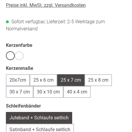
Preise inkl. MwSt. zzgl. Versandkosten
Sofort verfügbar, Lieferzeit: 2-5 Werktage zum
Normalversand
auswählen
Kerzenfarbe
Weiß
warmweiß /ivory
(Diese Option ist zurzeit nicht verfügbar.)
auswählen
Kerzenmaße
20x7cm
25 x 6 cm
25 x 7 cm
25 x 8 cm
30 x 7 cm
30 x 10 cm
40 x 4 cm
auswählen
Schleifenbänder
Juteband + Schlaufe seitlich
Satinband + Schlaufe seitlich