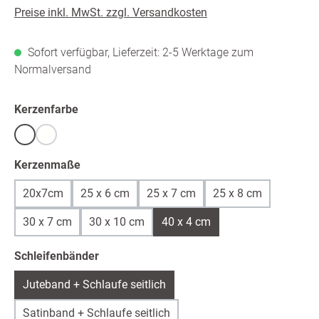
Preise inkl. MwSt. zzgl. Versandkosten
Sofort verfügbar, Lieferzeit: 2-5 Werktage zum
Normalversand
auswählen
Kerzenfarbe
Weiß
warmweiß /ivory
(Diese Option ist zurzeit nicht verfügbar.)
auswählen
Kerzenmaße
20x7cm
25 x 6 cm
25 x 7 cm
25 x 8 cm
30 x 7 cm
30 x 10 cm
40 x 4 cm
auswählen
Schleifenbänder
Juteband + Schlaufe seitlich
Satinband + Schlaufe seitlich