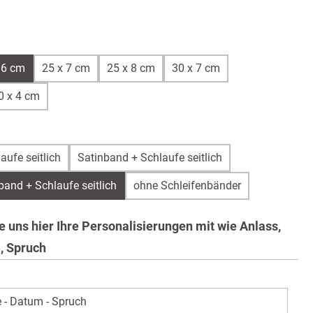
ivory
ist zurzeit nicht verfügbar.)
wählen
 6 cm
25 x 7 cm
25 x 8 cm
30 x 7 cm
0 x 4 cm
auswählen
aufe seitlich
Satinband + Schlaufe seitlich
band + Schlaufe seitlich
ohne Schleifenbänder
Sie uns hier Ihre Personalisierungen mit wie Anlass,
, Spruch