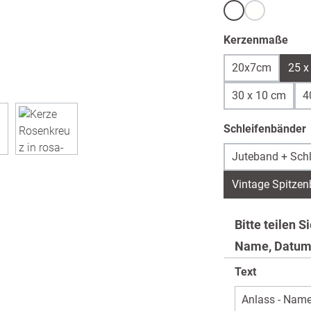
Weiß
warmweiß /
(Diese Option 
aus
Kerzenmaße
20x7cm
25 x
30 x 10 cm
4
Schleifenbänder
Juteband + Schl
Vintage Spitzen
Bitte teilen 
Name, Datum
Text