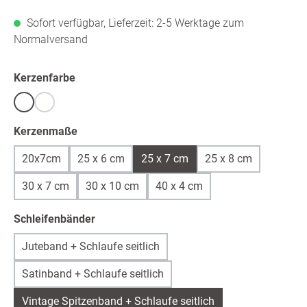
Sofort verfügbar, Lieferzeit: 2-5 Werktage zum
Normalversand
auswählen
Kerzenfarbe
Weiß
warmweiß /ivory
(Diese Option ist zurzeit nicht verfügbar.)
auswählen
Kerzenmaße
20x7cm
25 x 6 cm
25 x 7 cm
25 x 8 cm
30 x 7 cm
30 x 10 cm
40 x 4 cm
auswählen
Schleifenbänder
Juteband + Schlaufe seitlich
Satinband + Schlaufe seitlich
Vintage Spitzenband + Schlaufe seitlich