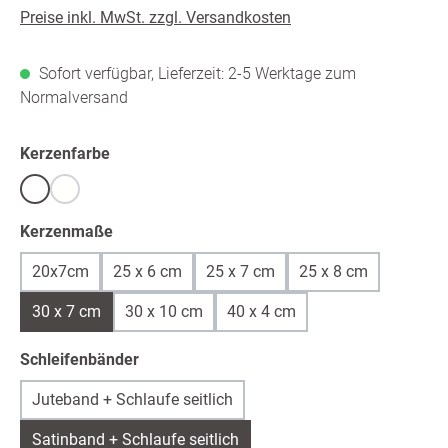
Preise inkl. MwSt. zzgl. Versandkosten
Sofort verfügbar, Lieferzeit: 2-5 Werktage zum
Normalversand
auswählen
Kerzenfarbe
Weiß
warmweiß /ivory
(Diese Option ist zurzeit nicht verfügbar.)
auswählen
Kerzenmaße
20x7cm
25 x 6 cm
25 x 7 cm
25 x 8 cm
30 x 7 cm
30 x 10 cm
40 x 4 cm
auswählen
Schleifenbänder
Juteband + Schlaufe seitlich
Satinband + Schlaufe seitlich