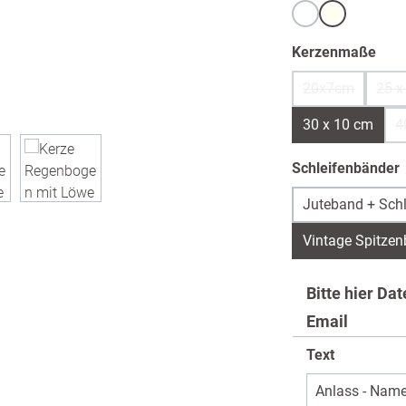
Weiß
warmweiß /
aus
Kerzenmaße
20x7cm
25 x
(Diese Option 
30 x 10 cm
4
Schleifenbänder
Juteband + Schl
Vintage Spitzen
Bitte hier Da
Email
Text