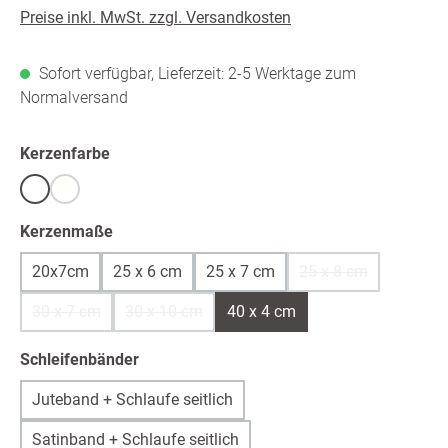
Preise inkl. MwSt. zzgl. Versandkosten
Sofort verfügbar, Lieferzeit: 2-5 Werktage zum
Normalversand
auswählen
Kerzenfarbe
Weiß
warmweiß /ivory
(Diese Option ist zurzeit nicht verfügbar.)
auswählen
Kerzenmaße
20x7cm
25 x 6 cm
25 x 7 cm
25 x 8 cm
(Diese Option ist z
30 x 7 cm
30 x 10 cm
40 x 4 cm
(Diese Option ist zurzeit nicht verfügbar.)
(Diese Option ist zurzeit nicht verfügbar.)
auswählen
Schleifenbänder
Juteband + Schlaufe seitlich
Satinband + Schlaufe seitlich