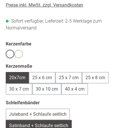
Preise inkl. MwSt. zzgl. Versandkosten
Sofort verfügbar, Lieferzeit: 2-5 Werktage zum
Normalversand
auswählen
Kerzenfarbe
Weiß
warmweiß /ivory
auswählen
Kerzenmaße
20x7cm
25 x 6 cm
25 x 7 cm
25 x 8 cm
30 x 7 cm
30 x 10 cm
40 x 4 cm
auswählen
Schleifenbänder
Juteband + Schlaufe seitlich
Satinband + Schlaufe seitlich