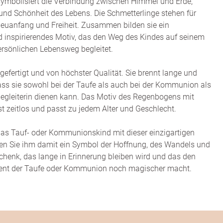
ymbolisiert die Verbindung zwischen Himmel und Erde,
t und Schönheit des Lebens. Die Schmetterlinge stehen für
euanfang und Freiheit. Zusammen bilden sie ein
 inspirierendes Motiv, das den Weg des Kindes auf seinem
persönlichen Lebensweg begleitet.
gefertigt und von höchster Qualität. Sie brennt lange und
ss sie sowohl bei der Taufe als auch bei der Kommunion als
egleiterin dienen kann. Das Motiv des Regenbogens mit
st zeitlos und passt zu jedem Alter und Geschlecht.
as Tauf- oder Kommunionskind mit dieser einzigartigen
en Sie ihm damit ein Symbol der Hoffnung, des Wandels und
schenk, das lange in Erinnerung bleiben wird und das den
nt der Taufe oder Kommunion noch magischer macht.