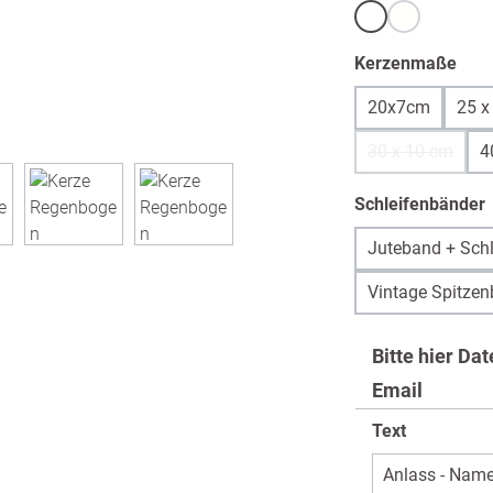
Weiß
warmweiß /
(Diese Option 
aus
Kerzenmaße
20x7cm
25 x
30 x 10 cm
4
(Diese Option
Schleifenbänder
Juteband + Schl
Vintage Spitzen
Bitte hier Da
Email
Text