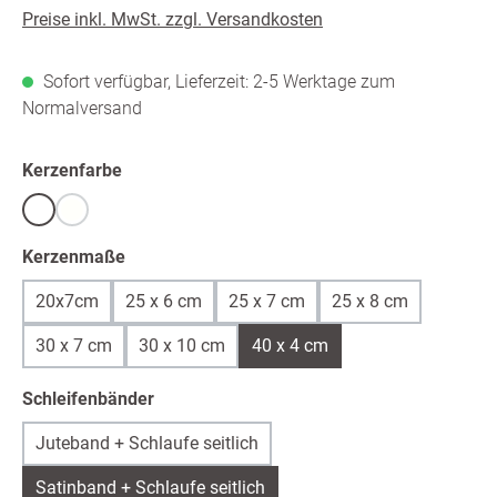
Preise inkl. MwSt. zzgl. Versandkosten
Sofort verfügbar, Lieferzeit: 2-5 Werktage zum
Normalversand
auswählen
Kerzenfarbe
Weiß
warmweiß /ivory
(Diese Option ist zurzeit nicht verfügbar.)
auswählen
Kerzenmaße
20x7cm
25 x 6 cm
25 x 7 cm
25 x 8 cm
30 x 7 cm
30 x 10 cm
40 x 4 cm
auswählen
Schleifenbänder
Juteband + Schlaufe seitlich
Satinband + Schlaufe seitlich