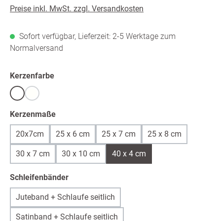
Preise inkl. MwSt. zzgl. Versandkosten
Sofort verfügbar, Lieferzeit: 2-5 Werktage zum
Normalversand
auswählen
Kerzenfarbe
Weiß
warmweiß /ivory
(Diese Option ist zurzeit nicht verfügbar.)
auswählen
Kerzenmaße
20x7cm
25 x 6 cm
25 x 7 cm
25 x 8 cm
30 x 7 cm
30 x 10 cm
40 x 4 cm
auswählen
Schleifenbänder
Juteband + Schlaufe seitlich
Satinband + Schlaufe seitlich