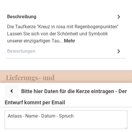
Beschreibung
Die Taufkerze "Kreuz in rosa mit Regenbogenpunkten"
Lassen Sie sich von der Schönheit und Symbolik
unserer einzigartigen Tau…
Mehr
Bewertungen
Lieferungs- und
Zahlungsmöglichkeiten
Bitte hier Daten für die Kerze eintragen - Der
Service-Hotline
Entwurf kommt per Email
Text
Impressum und Datenschutz
* Alle Preise inkl. gesetzl. Mehrwertsteuer zzgl.