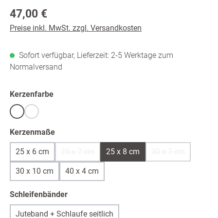
Regulärer Preis:
47,00 €
Preise inkl. MwSt. zzgl. Versandkosten
Sofort verfügbar, Lieferzeit: 2-5 Werktage zum
Normalversand
auswählen
Kerzenfarbe
Weiß
warmweiß /ivory
(Diese Option ist zurzeit nicht verfügbar.)
auswählen
Kerzenmaße
25 x 6 cm
25 x 7 cm
25 x 8 cm
30 x 7 cm
(Diese Option ist zurzeit nicht verfügbar.)
(Diese Option ist
30 x 10 cm
40 x 4 cm
auswählen
Schleifenbänder
Juteband + Schlaufe seitlich