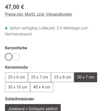
Regulärer Preis:
47,00 €
Preise inkl. MwSt. zzgl. Versandkosten
Sofort verfügbar, Lieferzeit: 2-5 Werktage zum
Normalversand
auswählen
Kerzenfarbe
Weiß
warmweiß /ivory
(Diese Option ist zurzeit nicht verfügbar.)
auswählen
Kerzenmaße
25 x 6 cm
25 x 7 cm
25 x 8 cm
30 x 7 cm
30 x 10 cm
40 x 4 cm
auswählen
Schleifenbänder
Juteband + Schlaufe seitlich