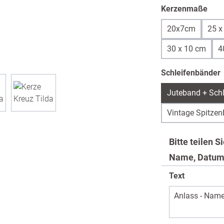
aus
Kerzenmaße
20x7cm
25 x
30 x 10 cm
4
Schleifenbänder
Juteband + Schl
Vintage Spitzen
Bitte teilen 
Name, Datum
Text