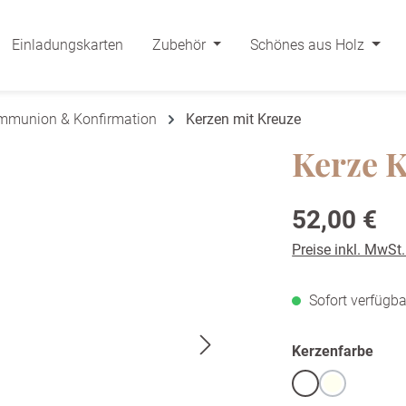
Einladungskarten
Zubehör
Schönes aus Holz
ommunion & Konfirmation
Kerzen mit Kreuze
Kerze K
Regulärer Preis:
52,00 €
Preise inkl. MwSt
Sofort verfügba
ausw
Kerzenfarbe
Weiß
warmweiß /