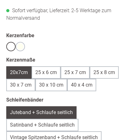
Sofort verfügbar, Lieferzeit: 2-5 Werktage zum
Normalversand
auswählen
Kerzenfarbe
Weiß
warmweiß /ivory
auswählen
Kerzenmaße
20x7cm
25 x 6 cm
25 x 7 cm
25 x 8 cm
30 x 7 cm
30 x 10 cm
40 x 4 cm
auswählen
Schleifenbänder
Juteband + Schlaufe seitlich
Satinband + Schlaufe seitlich
Vintage Spitzenband + Schlaufe seitlich