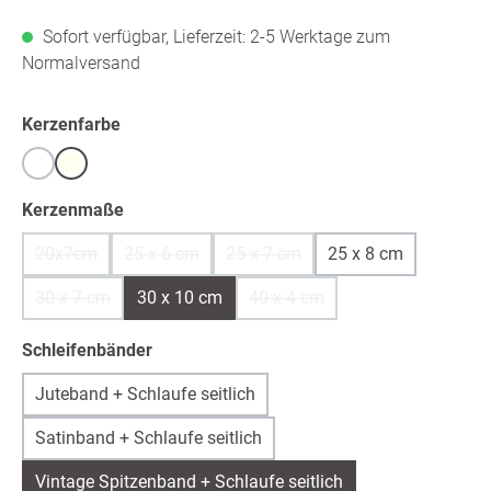
Sofort verfügbar, Lieferzeit: 2-5 Werktage zum
Normalversand
auswählen
Kerzenfarbe
Weiß
warmweiß /ivory
auswählen
Kerzenmaße
20x7cm
25 x 6 cm
25 x 7 cm
25 x 8 cm
(Diese Option ist zurzeit nicht verfügbar.)
(Diese Option ist zurzeit nicht verfügbar.)
(Diese Option ist zurzeit nicht ver
30 x 7 cm
30 x 10 cm
40 x 4 cm
(Diese Option ist zurzeit nicht verfügbar.)
(Diese Option ist zurzeit nicht 
auswählen
Schleifenbänder
Juteband + Schlaufe seitlich
Satinband + Schlaufe seitlich
Vintage Spitzenband + Schlaufe seitlich