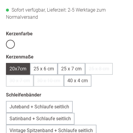
Sofort verfügbar, Lieferzeit: 2-5 Werktage zum
Normalversand
auswählen
Kerzenfarbe
Weiß
auswählen
Kerzenmaße
20x7cm
25 x 6 cm
25 x 7 cm
25 x 8 cm
(Diese Option ist z
30 x 7 cm
30 x 10 cm
40 x 4 cm
(Diese Option ist zurzeit nicht verfügbar.)
(Diese Option ist zurzeit nicht verfügbar.)
auswählen
Schleifenbänder
Juteband + Schlaufe seitlich
Satinband + Schlaufe seitlich
Vintage Spitzenband + Schlaufe seitlich