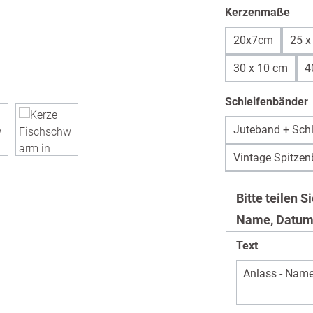
aus
Kerzenmaße
20x7cm
25 x
30 x 10 cm
4
Schleifenbänder
Juteband + Schl
Vintage Spitzen
Bitte teilen 
Name, Datum
Text