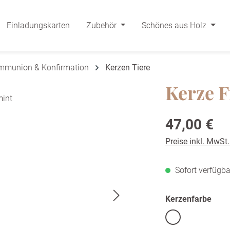
Einladungskarten
Zubehör
Schönes aus Holz
ommunion & Konfirmation
Kerzen Tiere
Kerze 
Regulärer Preis:
47,00 €
Preise inkl. MwSt
Sofort verfügba
ausw
Kerzenfarbe
Weiß