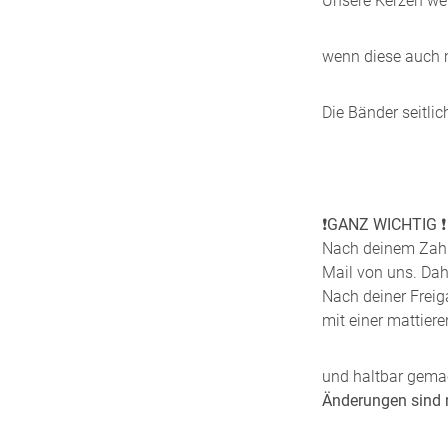
Unsere Kerzen wer
wenn diese auch 
Die Bänder seitli
❗️
GANZ WICHTIG
❗️
Nach deinem Zahlu
Mail von uns. Dah
Nach deiner Freig
mit einer mattie
und haltbar gema
Änderungen sind 