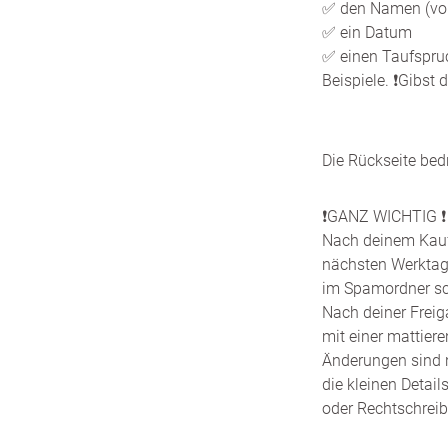
✅ den Namen (vo
✅ ein Datum
✅ einen Taufspru
Beispiele. ❗️Gibst
Die Rückseite bed
❗️GANZ WICHTIG ❗️
Nach deinem Kauf 
nächsten Werktag
im Spamordner scha
Nach deiner Freig
mit einer mattie
Änderungen sind n
die kleinen Detai
oder Rechtschreib