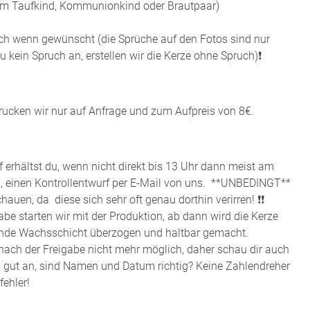
m Taufkind, Kommunionkind oder Brautpaar)
ch wenn gewünscht (die Sprüche auf den Fotos sind nur
 du kein Spruch an, erstellen wir die Kerze ohne Spruch)❗️
rucken wir nur auf Anfrage und zum Aufpreis von 8€.
erhältst du, wenn nicht direkt bis 13 Uhr dann meist am
, einen Kontrollentwurf per E-Mail von uns. **UNBEDINGT**
uen, da diese sich sehr oft genau dorthin verirren! ❗️❗️
abe starten wir mit der Produktion, ab dann wird die Kerze
rende Wachsschicht überzogen und haltbar gemacht.
ach der Freigabe nicht mehr möglich, daher schau dir auch
ls gut an, sind Namen und Datum richtig? Keine Zahlendreher
fehler!