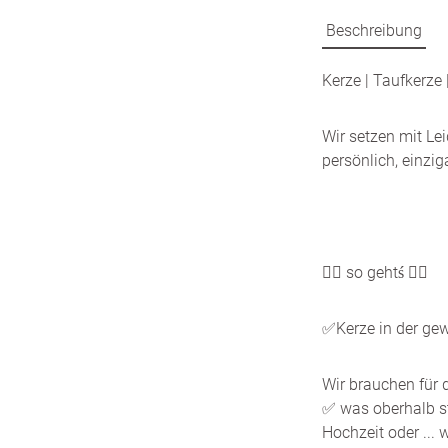
Beschreibung
Kerze | Taufkerze
Wir setzen mit Le
persönlich, einzi
👍🏼 so gehtś 👍🏼
✅Kerze in der ge
Wir brauchen für d
✅ was oberhalb s
Hochzeit oder ...