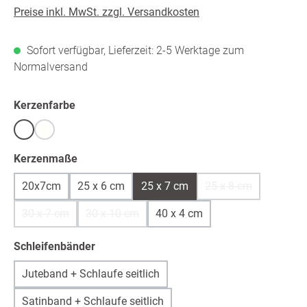
Preise inkl. MwSt. zzgl. Versandkosten
Sofort verfügbar, Lieferzeit: 2-5 Werktage zum
Normalversand
auswählen
Kerzenfarbe
Weiß
warmweiß /ivory
(Diese Option ist zurzeit nicht verfügbar.)
auswählen
Kerzenmaße
20x7cm
25 x 6 cm
25 x 7 cm
25 x 8 cm
(Diese Option ist z
30 x 7 cm
30 x 10 cm
40 x 4 cm
(Diese Option ist zurzeit nicht verfügbar.)
(Diese Option ist zurzeit nicht verfügbar.)
auswählen
Schleifenbänder
Juteband + Schlaufe seitlich
Satinband + Schlaufe seitlich