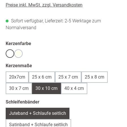
Preise inkl. MwSt. zzgl. Versandkosten
Sofort verfügbar, Lieferzeit: 2-5 Werktage zum
Normalversand
auswählen
Kerzenfarbe
Weiß
warmweiß /ivory
auswählen
Kerzenmaße
20x7cm
25 x 6 cm
25 x 7 cm
25 x 8 cm
30 x 7 cm
30 x 10 cm
40 x 4 cm
auswählen
Schleifenbänder
Juteband + Schlaufe seitlich
Satinband + Schlaufe seitlich