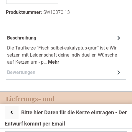
(Diese Option ist zurzeit nicht verfügbar.)
Produktnummer:
SW10370.13
Beschreibung
Die Taufkerze "Fisch salbei-eukalyptus-grün" ist e Wir
setzen mit Leidenschaft deine individuellen Wünsche
auf Kerzen um - p…
Mehr
Bewertungen
Lieferungs- und
Zahlungsmöglichkeiten
Bitte hier Daten für die Kerze eintragen - Der
Service-Hotline
Entwurf kommt per Email
Text