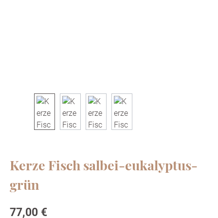
Kerze Fisch salbei-eukalyptus-
grün
Regulärer Preis:
77,00 €