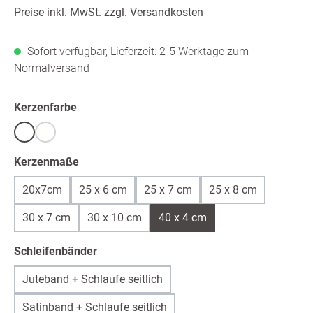
Preise inkl. MwSt. zzgl. Versandkosten
Sofort verfügbar, Lieferzeit: 2-5 Werktage zum
Normalversand
auswählen
Kerzenfarbe
Weiß
warmweiß /ivory
(Diese Option ist zurzeit nicht verfügbar.)
auswählen
Kerzenmaße
20x7cm
25 x 6 cm
25 x 7 cm
25 x 8 cm
30 x 7 cm
30 x 10 cm
40 x 4 cm
auswählen
Schleifenbänder
Juteband + Schlaufe seitlich
Satinband + Schlaufe seitlich