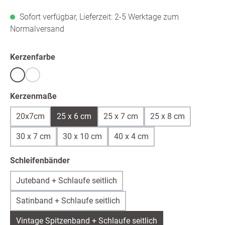
Sofort verfügbar, Lieferzeit: 2-5 Werktage zum
Normalversand
auswählen
Kerzenfarbe
Weiß
warmweiß /ivory
(Diese Option ist zurzeit nicht verfügbar.)
auswählen
Kerzenmaße
20x7cm
25 x 6 cm
25 x 7 cm
25 x 8 cm
30 x 7 cm
30 x 10 cm
40 x 4 cm
auswählen
Schleifenbänder
Juteband + Schlaufe seitlich
Satinband + Schlaufe seitlich
Vintage Spitzenband + Schlaufe seitlich