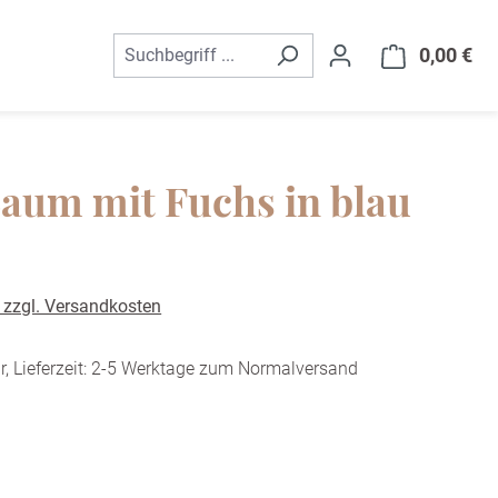
0,00 €
War
aum mit Fuchs in blau
. zzgl. Versandkosten
r, Lieferzeit: 2-5 Werktage zum Normalversand
ählen
ivory
ist zurzeit nicht verfügbar.)