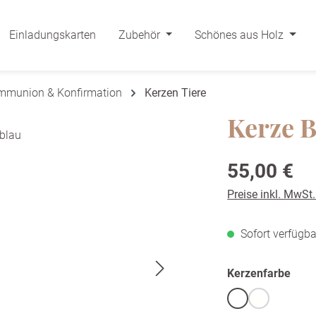
Einladungskarten
Zubehör
Schönes aus Holz
ommunion & Konfirmation
Kerzen Tiere
Kerze B
Regulärer Preis:
55,00 €
Preise inkl. MwSt
Sofort verfügba
ausw
Kerzenfarbe
Weiß
warmweiß /
(Diese Option 