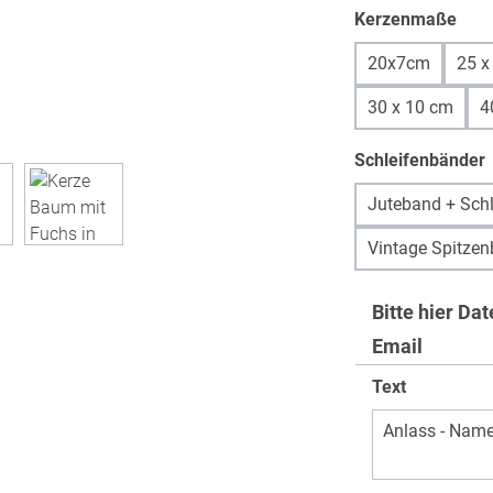
aus
Kerzenmaße
20x7cm
25 x
30 x 10 cm
4
Schleifenbänder
Juteband + Schl
Vintage Spitzen
Bitte hier Da
Email
Text