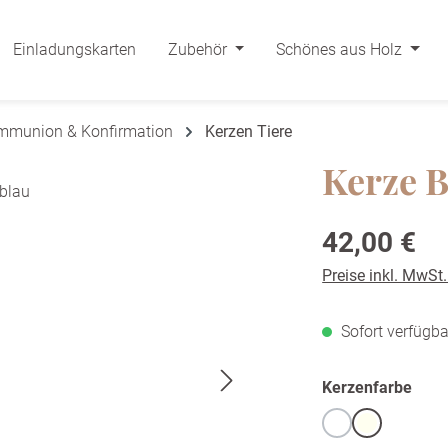
Einladungskarten
Zubehör
Schönes aus Holz
ommunion & Konfirmation
Kerzen Tiere
Kerze B
Regulärer Preis:
42,00 €
Preise inkl. MwSt
Sofort verfügba
ausw
Kerzenfarbe
Weiß
warmweiß /