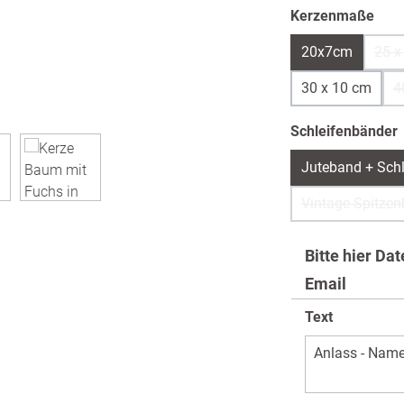
aus
Kerzenmaße
20x7cm
25 x
30 x 10 cm
4
Schleifenbänder
Juteband + Schl
Vintage Spitzen
Bitte hier Da
Email
Text