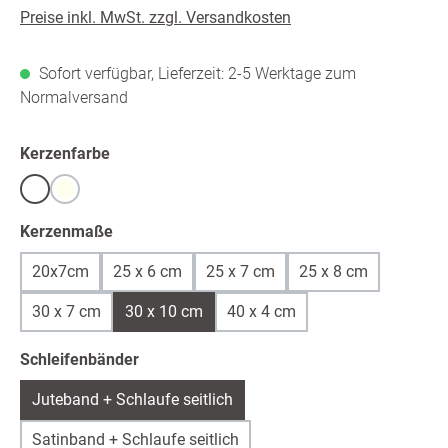
Preise inkl. MwSt. zzgl. Versandkosten
Sofort verfügbar, Lieferzeit: 2-5 Werktage zum
Normalversand
auswählen
Kerzenfarbe
Weiß
warmweiß /ivory
auswählen
Kerzenmaße
20x7cm
25 x 6 cm
25 x 7 cm
25 x 8 cm
30 x 7 cm
30 x 10 cm
40 x 4 cm
auswählen
Schleifenbänder
Juteband + Schlaufe seitlich
Satinband + Schlaufe seitlich