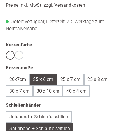
Preise inkl. MwSt. zzgl. Versandkosten
Sofort verfügbar, Lieferzeit: 2-5 Werktage zum
Normalversand
auswählen
Kerzenfarbe
Weiß
warmweiß /ivory
(Diese Option ist zurzeit nicht verfügbar.)
auswählen
Kerzenmaße
20x7cm
25 x 6 cm
25 x 7 cm
25 x 8 cm
30 x 7 cm
30 x 10 cm
40 x 4 cm
auswählen
Schleifenbänder
Juteband + Schlaufe seitlich
Satinband + Schlaufe seitlich