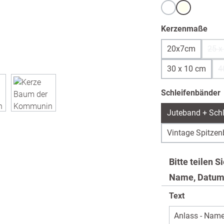
Weiß
warmweiß /
aus
Kerzenmaße
20x7cm
25 x
30 x 10 cm
4
Schleifenbänder
Juteband + Schl
Vintage Spitzen
Bitte teilen S
Name, Datum
Text