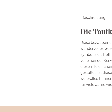
Beschreibung
Die Taufk
Diese bezaubernde
wundervolles Ges
symbolisiert Hof
verleihen der Ker
diesem feierliche
gestaltet, ist die
wertvolles Erinne
für viele Jahre wi