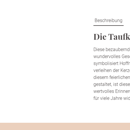
Beschreibung
Die Taufk
Diese bezaubernde
wundervolles Ges
symbolisiert Hof
verleihen der Ker
diesem feierliche
gestaltet, ist die
wertvolles Erinne
für viele Jahre wi