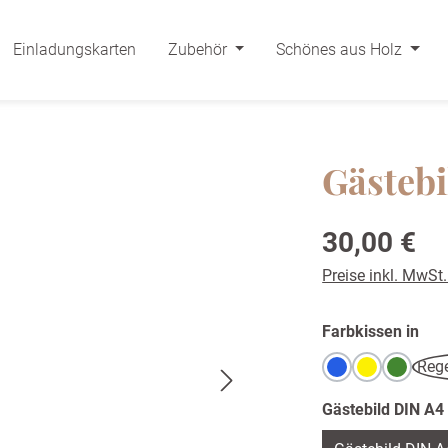
Einladungskarten
Zubehör
Schönes aus Holz
Gästebi
Regulärer Preis:
30,00 €
Preise inkl. MwSt
aus
Farbkissen in
Reg
Blau
Gelb
Grün
Gästebild DIN A4