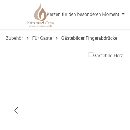
 Hauptinhalt springen
Zur Suche springen
Zur Hauptnavigation springen
Kerzen für den besonderen Moment
Zubehör
Für Gäste
Gästebilder Fingerabdrücke
Bildergalerie überspringen