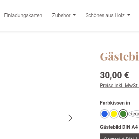
Einladungskarten
Zubehör
Schönes aus Holz
Gästebi
Regulärer Preis:
30,00 €
Preise inkl. MwSt
aus
Farbkissen in
Reg
Blau
Gelb
Grün
Gästebild DIN A4