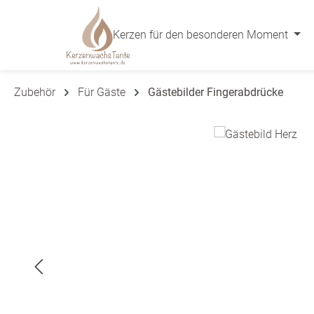
 Hauptinhalt springen
Zur Suche springen
Zur Hauptnavigation springen
Kerzen für den besonderen Moment
Zubehör
Für Gäste
Gästebilder Fingerabdrücke
Bildergalerie überspringen